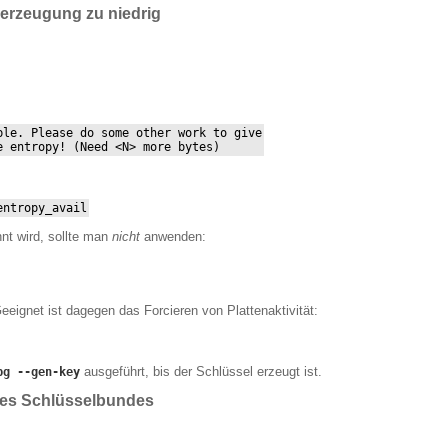
lerzeugung zu niedrig
le. Please do some other work to give

e entropy! (Need <N> more bytes)
entropy_avail
nt wird, sollte man
nicht
anwenden:
Geeignet ist dagegen das Forcieren von Plattenaktivität:
ausgeführt, bis der Schlüssel erzeugt ist.
pg --gen-key
 des Schlüsselbundes