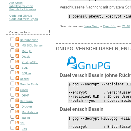
Alle Artikel
Inhaltsverzeichnis
Verschlüsselte Nachricht mit privatem Sc
Rechtliche Hinweise
Code auf GitHub
$ openssl pkeyutl -decrypt -in
Code auf meta::cpan
Geschrieben von
Frank Seitz
in
OpenSSL
um
21:48
Kategorien
Datenbanken
MS SQL Server
GNUPG: VERSCHLÜSSELN, EN
MySQL
Oracle
PostgreSQL
SQL
SQLite
Datei verschlüsseln (ohne Rück
Docker
$ gpg --encrypt --recipient UID
Google Earth
Grafik
--encrypt        : Verschlüssel
GIMP
--recipient UID  : ID des Users
--batch --yes    : überschreib
Hardware
Drucker
Datei entschlüsseln
Mobiltelefon
Tablet
$ gpg --decrypt FILE.gpg >FILE

JBL
--decrypt        : Entschlüsse
Box