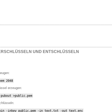
VERSCHLÜSSELN UND ENTSCHLÜSSELN
zeugen:
pem 2048
üssel erzeugen:
-pubout >public.pem
chlüsseln:
bin -inkey public.pem -in text.txt -out text.enc