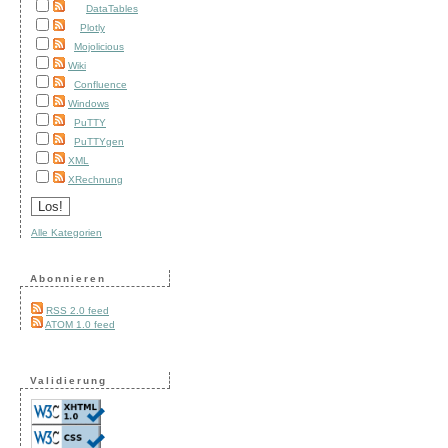
DataTables
Plotly
Mojolicious
Wiki
Confluence
Windows
PuTTY
PuTTYgen
XML
XRechnung
Alle Kategorien
Abonnieren
RSS 2.0 feed
ATOM 1.0 feed
Validierung