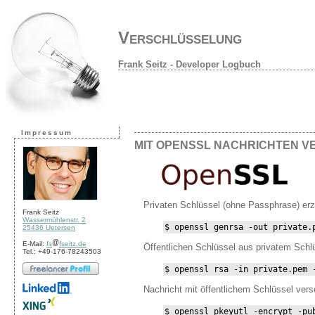
Verschlüsselung
Frank Seitz - Developer Logbuch
Impressum
MIT OPENSSL NACHRICHTEN 
Privaten Schlüssel (ohne Passphrase) er
Frank Seitz
Wassermühlenstr. 2
$ openssl genrsa -out private.
25436 Uetersen
E-Mail:
fs
fseitz.de
Öffentlichen Schlüssel aus privatem Schl
Tel.: +49-176-78243503
$ openssl rsa -in private.pem 
Nachricht mit öffentlichem Schlüssel vers
$ openssl pkeyutl -encrypt -pu