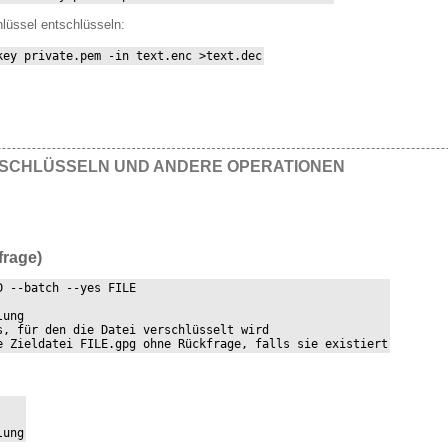
hlüssel entschlüsseln:
key private.pem -in text.enc >text.dec
TSCHLÜSSELN UND ANDERE OPERATIONEN
frage)
 --batch --yes FILE

ung

, für den die Datei verschlüsselt wird

e Zieldatei FILE.gpg ohne Rückfrage, falls sie existiert
lung