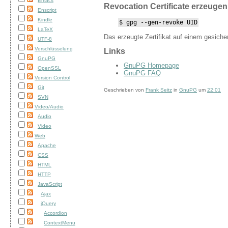
Emacs
Revocation Certificate erzeugen
Enscript
Kindle
$ gpg --gen-revoke UID
LaTeX
Das erzeugte Zertifikat auf einem gesiche
UTF-8
Verschlüsselung
Links
GnuPG
GnuPG Homepage
OpenSSL
GnuPG FAQ
Version Control
Git
Geschrieben von
Frank Seitz
in
GnuPG
um
22:01
SVN
Video/Audio
Audio
Video
Web
Apache
CSS
HTML
HTTP
JavaScript
Ajax
jQuery
Accordion
ContextMenu