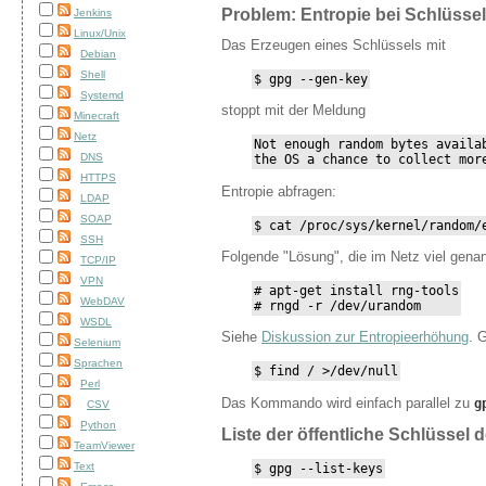
Problem: Entropie bei Schlüsse
Jenkins
Linux/Unix
Das Erzeugen eines Schlüssels mit
Debian
Shell
$ gpg --gen-key
Systemd
stoppt mit der Meldung
Minecraft
Netz
Not enough random bytes availab
DNS
the OS a chance to collect mor
HTTPS
Entropie abfragen:
LDAP
SOAP
$ cat /proc/sys/kernel/random/
SSH
Folgende "Lösung", die im Netz viel genan
TCP/IP
VPN
# apt-get install rng-tools

WebDAV
# rngd -r /dev/urandom
WSDL
Siehe
Diskussion zur Entropieerhöhung
. 
Selenium
Sprachen
$ find / >/dev/null
Perl
Das Kommando wird einfach parallel zu
g
CSV
Python
Liste der öffentliche Schlüssel
TeamViewer
Text
$ gpg --list-keys