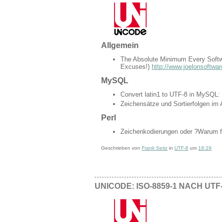
Allgemein
The Absolute Minimum Every Softwa
Excuses!)
http://www.joelonsoftwa
MySQL
Convert latin1 to UTF-8 in MySQL:
Zeichensätze und Sortierfolgen im
Perl
Zeichenkodierungen oder ?Warum f
Geschrieben von
Frank Seitz
in
UTF-8
um
18:29
UNICODE: ISO-8859-1 NACH UT