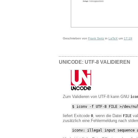
Geschrieben von
Frank Seitz
in
LaTeX
um
17:19
UNICODE: UTF-8 VALIDIEREN
Zum Validieren von UTF-8 kann GNU
ico
$ iconv -f UTF-8 FILE >/dev/nu
liefert Exitcode
, wenn die Datei
val
0
FILE
zusätzlich eine Fehlermeldung nach stderr
iconv: illegal input sequence 