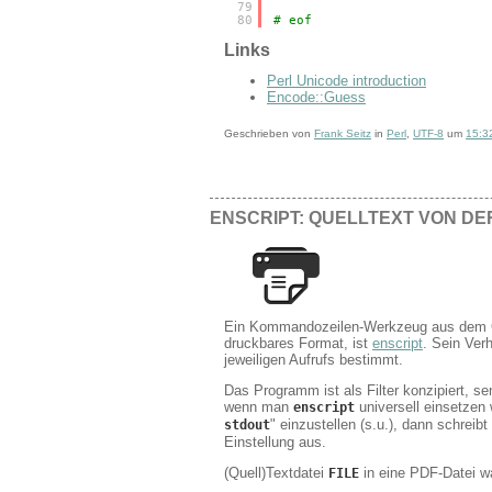
79
80
# eof
Links
Perl Unicode introduction
Encode::Guess
Geschrieben von
Frank Seitz
in
Perl
,
UTF-8
um
15:3
ENSCRIPT: QUELLTEXT VON D
Ein Kommandozeilen-Werkzeug aus dem G
druckbares Format, ist
enscript
. Sein Ver
jeweiligen Aufrufs bestimmt.
Das Programm ist als Filter konzipiert, s
wenn man
universell einsetzen w
enscript
" einzustellen (s.u.), dann schre
stdout
Einstellung aus.
(Quell)Textdatei
in eine PDF-Datei w
FILE