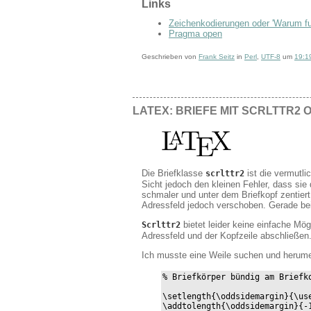
Links
Zeichenkodierungen oder 'Warum fu
Pragma open
Geschrieben von
Frank Seitz
in
Perl
,
UTF-8
um
19:1
LATEX: BRIEFE MIT SCRLTTR2
Die Briefklasse
ist die vermutli
scrlttr2
Sicht jedoch den kleinen Fehler, dass sie 
schmaler und unter dem Briefkopf zentiert
Adressfeld jedoch verschoben. Gerade bei
bietet leider keine einfache Mö
Scrlttr2
Adressfeld und der Kopfzeile abschließen
Ich musste eine Weile suchen und herume
% Briefkörper bündig am Briefko
\setlength{\oddsidemargin}{\use
\addtolength{\oddsidemargin}{-1