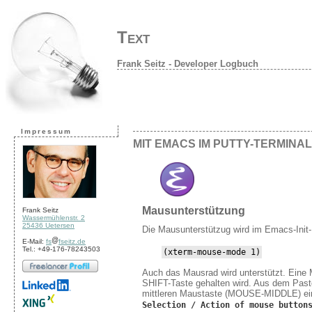
Text
Frank Seitz - Developer Logbuch
Impressum
MIT EMACS IM PUTTY-TERMINA
Mausunterstützung
Frank Seitz
Wassermühlenstr. 2
25436 Uetersen
Die Mausunterstützug wird im Emacs-Init-F
E-Mail:
fs
fseitz.de
Tel.: +49-176-78243503
(xterm-mouse-mode 1)
Auch das Mausrad wird unterstützt. Eine M
SHIFT-Taste gehalten wird. Aus dem Past
mittleren Maustaste (MOUSE-MIDDLE) ein
Selection / Action of mouse button