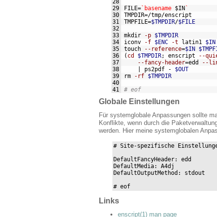
28
29
FILE
=
`basename
$IN
`
30
TMPDIR
=/
tmp
/
enscript
31
TMPFILE
=
$TMPDIR
/
$FILE
32
33
mkdir 
-p
$TMPDIR
34
iconv
-f
$ENC
-t
 latin1 
$IN
35
touch
--reference
=
$IN $TMPF
36
(
cd
$TMPDIR
;
 enscript 
--qui
37
--fancy-header
=
edd 
--li
38
    | ps2pdf 
-
$OUT
39
rm
-rf
$TMPDIR
40
41
# eof
Globale Einstellungen
Für systemglobale Anpassungen sollte m
Konflikte, wenn durch die Paketverwaltung
werden. Hier meine systemglobalen Anpa
# Site-spezifische Einstellunge
DefaultFancyHeader: edd

DefaultMedia: A4dj

DefaultOutputMethod: stdout

# eof
Links
enscript(1) man page