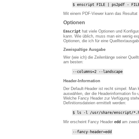
$ enscript FILE | ps2pdf - FIL
Mit einem PDF-Viewer kann das Resultat
Optionen
hat viele Optionen und Konfigur
Enscript
kann. Wie üblich, muss man ein wenig exp
Optionen, die ich für eine Quelltextausgab
Zweispaltige Ausgabe
Wer (wie ich) die Zeilenlänge seiner Quel
am besten:
--columns=2 --landscape
Header-Information
Der Default-Header ist recht simpel. Man 
auswählen, der die Headerinformation fix-
Welche Fancy Header zur Verfügung stehe
Definitionsdateien ermittelt werden:
$ ls -l /usr/share/enscript/*.
Mir erscheint Fancy Header
am zweck
edd
--fancy-header=edd