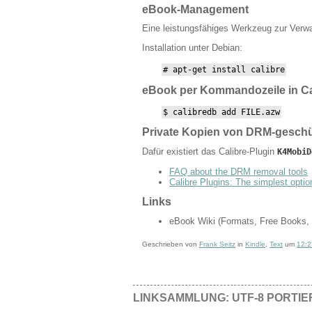
eBook-Management
Eine leistungsfähiges Werkzeug zur Ver
Installation unter Debian:
# apt-get install calibre
eBook per Kommandozeile in Cal
$ calibredb add FILE.azw
Private Kopien von DRM-gesch
Dafür existiert das Calibre-Plugin
K4MobiD
FAQ about the DRM removal tools
Calibre Plugins: The simplest opti
Links
eBook Wiki (Formats, Free Books, 
Geschrieben von
Frank Seitz
in
Kindle
,
Text
um
12:2
LINKSAMMLUNG: UTF-8 PORTI