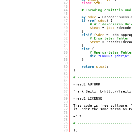
42
close
$fh
;
43
44
# Encoding ermitteln und
45
46
my
$dec
= Encode::Guess-
47
if
(
ref
$dec
) {
48
# Wir dekodieren Uni
49
$text
= 
$dec
->decode
50
}
51
elsif
(
$dec
=~ /No appro
52
# Erwarteter Fehler:
53
$text
= Encode::deco
54
}
55
else
{
56
# Unerwarteter Fehle
57
die
"ERROR: $dec\n"
;
58
}
59
60
return
$text
;
61
}
62
63
# --------------------------
64
65
=head1 AUTHOR
66
67
Frank Seitz, L<
http://fseitz
68
69
=head1 LICENSE
70
71
This code is free software. 
72
it under the same terms as P
73
74
=cut
75
76
# --------------------------
77
78
1;