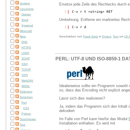
Jenkins
Ersetze jede Zeile des Rechtecks durch 
Linux/Unix
1
C-x r t <string> RET
Debian
Umkehrung. Entferne ein markiertes Rech
Shell
Systemd
1
C-x r d
Minecraft
Geschrieben von
Frank Seitz
in
Emacs
,
Text
um
19:
Netz
DNS
HTTPS
LDAP
PERL: UTF-8 UND ISO-8859-1
SOAP
SSH
TCP/IP
VPN
WebDAV
Idealerweise sollte ein Programm sowohl
WSDL
so, dass das Encoding
nicht
explizit ang
Selenium
Sprachen
Lässt sich dies realisieren?
Perl
Ja, indem das Programm sich den Inhalt d
CSV
dekodiert.
Python
Im Falle von Perl kann hierfür das Modul
TeamViewer
Installation enthalten. Es wird mit
Text