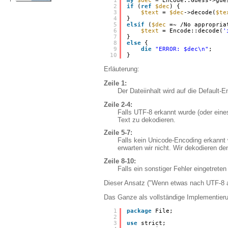
 1
my
$dec
= Encode::Guess->gue
 2
if
(
ref
$dec
) {
 3
$text
= 
$dec
->decode(
$te
 4
}
 5
elsif
(
$dec
=~ /No appropria
 6
$text
= Encode::decode(
'
 7
}
 8
else
{
 9
die
"ERROR: $dec\n"
;
10
}
Erläuterung:
Zeile 1:
Der Dateiinhalt wird auf die Default-
Zeile 2-4:
Falls UTF-8 erkannt wurde (oder eine
Text zu dekodieren.
Zeile 5-7:
Falls kein Unicode-Encoding erkannt
erwarten wir nicht. Wir dekodieren de
Zeile 8-10:
Falls ein sonstiger Fehler eingetreten
Dieser Ansatz ("Wenn etwas nach UTF-8 aus
Das Ganze als vollständige Implementieru
 1
package
File;
 2
 3
use
strict;