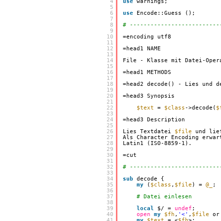
 4
use
warnings;
 5
 6
use
Encode::Guess ();
 7
 8
# --------------------------
 9
10
=encoding utf8
11
12
=head1 NAME
13
14
File - Klasse mit Datei-Oper
15
16
=head1 METHODS
17
18
=head2 decode() - Lies und d
19
20
=head3 Synopsis
21
22
$text
= 
$class
->decode(
$
23
24
=head3 Description
25
26
Lies Textdatei 
$file
und lie
27
Als Character Encoding erwar
28
Latin1 (ISO-8859-1).
29
30
=cut
31
32
# --------------------------
33
34
sub
decode {
35
my
(
$class
,
$file
) = 
@_
;
36
37
# Datei einlesen
38
39
local
$/ = 
undef
;
40
open
my
$fh
,
'<'
,
$file
or
41
my
$text
= <
$fh
>;