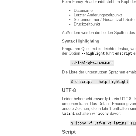
Beim Fancy Header
steht im Kopf der
edd
Dateiname
Letzter Änderungszeitpunkt
Seitennummer / Gesamtzahl Seite
Druckzeitpunkt
Außerdem werden die beiden Spalten des z
Syntax Highlighting
Programm-Quelltext ist leichter lesbar, 
der Option
führt
ei
--highlight
enscript
--highlight=LANGUAGE
Die Liste der unterstützen Sprachen erhäl
$ enscript --help-highlight
UTF-8
Leider beherrscht
kein UTF-8. I
enscript
umgehen kann. Das Default-Encoding vo
andere Zeichen, die in latin1 enthalten si
schalten wir
davor:
latin1
iconv
$ iconv -f utf-8 -t latin1 FIL
Script