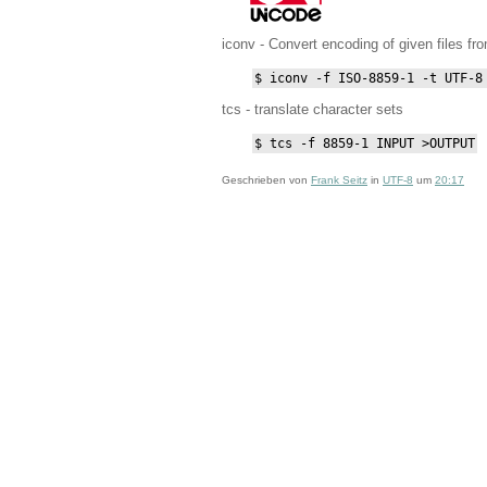
iconv - Convert encoding of given files fr
$ iconv -f ISO-8859-1 -t UTF-8
tcs - translate character sets
$ tcs -f 8859-1 INPUT >OUTPUT
Geschrieben von
Frank Seitz
in
UTF-8
um
20:17