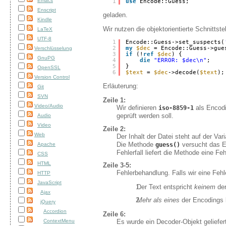
Emacs
 1
use
Encode::Guess;
Enscript
geladen.
Kindle
Wir nutzen die objektorientierte Schnittst
LaTeX
UTF-8
 1
Encode::Guess->set_suspects(
 2
my
$dec
= Encode::Guess->gue
Verschlüsselung
 3
if
(!
ref
$dec
) {
GnuPG
 4
die
"ERROR: $dec\n"
;
 5
}
OpenSSL
 6
$text
= 
$dec
->decode(
$text
);
Version Control
Erläuterung:
Git
SVN
Zeile 1:
Video/Audio
Wir definieren
als Encod
iso-8859-1
geprüft werden soll.
Audio
Video
Zeile 2:
Web
Der Inhalt der Datei steht auf der Var
Die Methode
versucht das En
guess()
Apache
Fehlerfall liefert die Methode eine Fe
CSS
HTML
Zeile 3-5:
Fehlerbehandlung. Falls wir eine Fehl
HTTP
JavaScript
Der Text entspricht
keinem
der
Ajax
Mehr als eines
der Encodings 
jQuery
Accordion
Zeile 6:
Es wurde ein Decoder-Objekt geliefer
ContextMenu