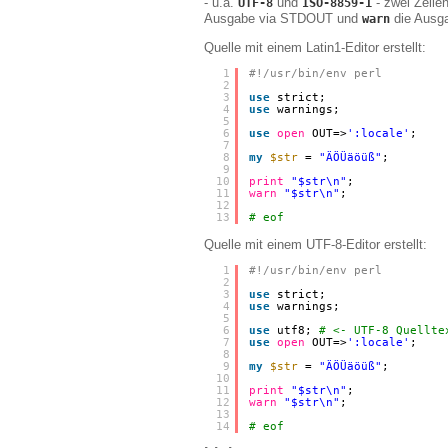
- u.a.
und
- zwei Zeilen
UTF-8
ISO-8859-1
Ausgabe via STDOUT und
die Ausg
warn
Quelle mit einem Latin1-Editor erstellt:
 1
#!/usr/bin/env perl
 2
 3
use
strict;
 4
use
warnings;
 5
 6
use
open
OUT=>
':locale'
;
 7
 8
my
$str
= 
"ÄÖÜäöüß"
;
 9
10
print
"$str\n"
;
11
warn
"$str\n"
;
12
13
# eof                       
Quelle mit einem UTF-8-Editor erstellt:
 1
#!/usr/bin/env perl
 2
 3
use
strict;
 4
use
warnings;
 5
 6
use
utf8; 
# <- UTF-8 Quellte
 7
use
open
OUT=>
':locale'
;
 8
 9
my
$str
= 
"ÄÖÜäöüß"
;
10
11
print
"$str\n"
;
12
warn
"$str\n"
;
13
14
# eof                       