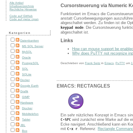
Alle Artikel
Cursorsteuerung via Numeric 
Inhaltsverzeichnis
Rechtliche Hinweise
Funktioniert im Emacs die Cursorsteueru
Code auf GitHub
anstatt Cursorbewegungungen auszuführen
Code auf meta::cpan
abgeschaltet werden. Zu finden ist die Op
. Die Cursorsteuerung funkt
keypad mode
abgeschaltet ist.
Kategorien
Links
Datenbanken
MS SQL Server
How can mouse support be enabled
MySQL
Why does PuTTY not recognize inp
Oracle
Geschrieben von
Frank Seitz
in
Emacs
,
PuTTY
um
1
PostgreSQL
SQL
SQLite
Docker
EMACS: RECTANGLES
Google Earth
Grafik
GIMP
Hardware
Drucker
Mobiltelefon
Ein sehr nützliches Konzept in Emacs sin
wird zunächst eine Marke auf die e
C-SPC
Tablet
Ecke navigiert. Anschließend kann ein 
JBL
mit
. Referenz:
Rectangle Comman
C-x r
Box