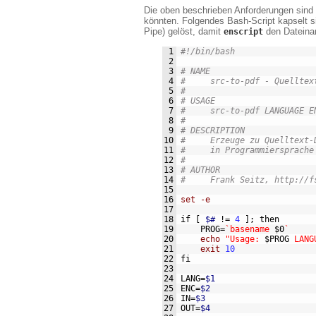
Die oben beschrieben Anforderungen sind
könnten. Folgendes Bash-Script kapselt sie
Pipe) gelöst, damit
den Dateinam
enscript
 1
#!/bin/bash
 2
 3
# NAME
 4
#     src-to-pdf - Quelltex
 5
#     
 6
# USAGE
 7
#     src-to-pdf LANGUAGE E
 8
#     
 9
# DESCRIPTION
10
#     Erzeuge zu Quelltext-
11
#     in Programmiersprache
12
#     
13
# AUTHOR
14
#     Frank Seitz, http://f
15
16
set -e
17
18
if
[
$#
!=
4
];
then
19
    PROG
=
`basename
$0
`
20
echo
"Usage:
$PROG
LANG
21
exit
10
22
fi
23
24
LANG
=
$1
25
ENC
=
$2
26
IN
=
$3
27
OUT
=
$4