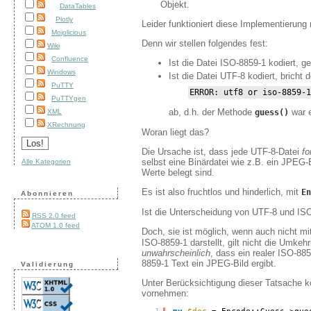
Objekt.
DataTables
Plotly
Leider funktioniert diese Implementierung 
Mojolicious
Denn wir stellen folgendes fest:
Wiki
Confluence
Ist die Datei ISO-8859-1 kodiert, g
Windows
Ist die Datei UTF-8 kodiert, bricht
PuTTY
ERROR: utf8 or iso-8859-1
PuTTYgen
ab, d.h. der Methode
war e
XML
guess()
XRechnung
Woran liegt das?
Die Ursache ist, dass jede UTF-8-Datei
fo
selbst eine Binärdatei wie z.B. ein JPEG-
Alle Kategorien
Werte belegt sind.
Es ist also fruchtlos und hinderlich, mit
En
Abonnieren
Ist die Unterscheidung von UTF-8 und ISO
RSS 2.0 feed
ATOM 1.0 feed
Doch, sie ist möglich, wenn auch nicht 
ISO-8859-1 darstellt, gilt nicht die Umkeh
unwahrscheinlich
, dass ein realer ISO-88
8859-1 Text ein JPEG-Bild ergibt.
Validierung
Unter Berücksichtigung dieser Tatsache k
vornehmen: