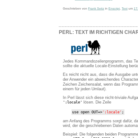
Geschrieben von
Frank Seitz
in
Enscript
,
Text
um
17
PERL: TEXT IM RICHTIGEN C
Jedes Kommandozeilenprogramm, das Text
sollte die aktuelle Locale-Einstellung berü
Es reicht nicht aus, dass die Ausgabe unt
der Anwender ein abweichendes Character-
Zeichen Zeichensalat, wenn das Programm n
einem für jeden Umlaut).
In Perl lässt sich diese nicht-triviale A
lösen. Die Zeile
':locale'
use
open
 OUT
=>
':locale'
;
am Anfang des Programms sorgt dafür, da
wird, der die geschriebenen Daten autom
Beispiel: Die folgenden beiden Programme