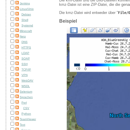
Die kml-Datei und die Bild-Dateien könn
Jenkins
kmz-Datei ist eine ZIP-Datei, die die gena
Linux/Unix
Die kmz-Datei wird entweder über "
File/
Debian
Shell
Beispiel
Systemd
Minecraft
Netz
DNS
HTTPS
LDAP
SOAP
SSH
TCP/IP
VPN
WebDAV
WSDL
Selenium
Sprachen
Perl
CSV
Python
TeamViewer
Text