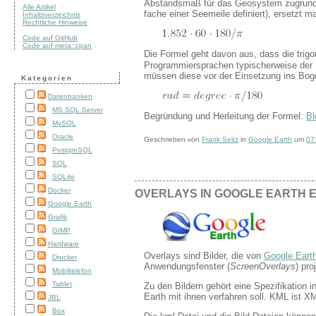
Abstandsmaß für das Geosystem zugrundele
Alle Artikel
fache einer Seemeile definiert), ersetzt 
Inhaltsverzeichnis
Rechtliche Hinweise
Code auf GitHub
Code auf meta::cpan
Die Formel geht davon aus, dass die tri
Programmiersprachen typischerweise der F
müssen diese vor der Einsetzung ins Boge
Kategorien
Datenbanken
MS SQL Server
Begründung und Herleitung der Formel:
Bl
MySQL
Oracle
Geschrieben von
Frank Seitz
in
Google Earth
um
07
PostgreSQL
SQL
SQLite
Docker
OVERLAYS IN GOOGLE EARTH 
Google Earth
Grafik
GIMP
Hardware
Overlays sind Bilder, die von
Google Eart
Drucker
Anwendungsfenster (
ScreenOverlays
) pro
Mobiltelefon
Tablet
Zu den Bildern gehört eine Spezifikation i
Earth mit ihnen verfahren soll. KML ist XM
JBL
Box