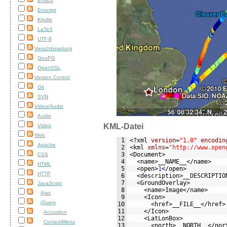
Emacs
Enscript
Kindle
LaTeX
UTF-8
Verschlüsselung
GnuPG
OpenSSL
Version Control
Git
SVN
Video/Audio
Audio
KML-Datei
Video
Web
 1
<?xml
version
=
"1.0"
encodin
Apache
 2
<kml
xmlns
=
"http://www.open
 3
<Document>
CSS
 4
<name>
__NAME__
</name>
HTML
 5
<open>
1
</open>
HTTP
 6
<description>
__DESCRIPTIO
 7
<GroundOverlay>
JavaScript
 8
<name>
Image
</name>
Ajax
 9
<Icon>
jQuery
10
<href>
__FILE__
</href>
11
</Icon>
Accordion
12
<LatLonBox>
ContextMenu
13
<north>
__NORTH__
</nor