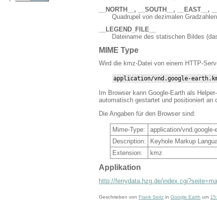
__NORTH__, __SOUTH__, __EAST__, 
Quadrupel von dezimalen Gradzahlen, 
__LEGEND_FILE__
Dateiname des statischen Bildes (das
MIME Type
Wird die kmz-Datei von einem HTTP-Server
application/vnd.google-earth.k
Im Browser kann Google-Earth als Helper-
automatisch gestartet und positioniert an 
Die Angaben für den Browser sind:
Mime-Type:
application/vnd.google-
Description:
Keyhole Markup Langua
Extension:
kmz
Applikation
http://ferrydata.hzg.de/index.cgi?seite=m
Geschrieben von
Frank Seitz
in
Google Earth
um
15