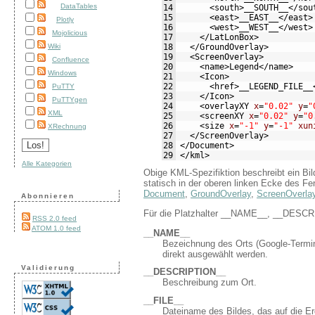
DataTables
14
<south>
__SOUTH__
</sou
15
<east>
__EAST__
</east>
Plotly
16
<west>
__WEST__
</west>
Mojolicious
17
</LatLonBox>
18
</GroundOverlay>
Wiki
19
<ScreenOverlay>
Confluence
20
<name>
Legend
</name>
Windows
21
<Icon>
22
<href>
__LEGEND_FILE__
PuTTY
23
</Icon>
PuTTYgen
24
<overlayXY
x
=
"0.02"
y
=
"
XML
25
<screenXY
x
=
"0.02"
y
=
"0
26
<size
x
=
"-1"
y
=
"-1"
xun
XRechnung
27
</ScreenOverlay>
28
</Document>
29
</kml>
Alle Kategorien
Obige KML-Spezifiktion beschreibt ein Bild
statisch in der oberen linken Ecke des Fe
Document
,
GroundOverlay
,
ScreenOverla
Abonnieren
Für die Platzhalter __NAME__, __DESCR
RSS 2.0 feed
ATOM 1.0 feed
__NAME__
Bezeichnung des Orts (Google-Termin
direkt ausgewählt werden.
Validierung
__DESCRIPTION__
Beschreibung zum Ort.
__FILE__
Dateiname des Bildes, das auf die Erd