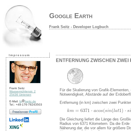
Google Earth
Frank Seitz - Developer Logbuch
Impressum
ENTFERNUNG ZWISCHEN ZWEI
Frank Seitz
Für die Skalierung von Grafik-Elementen, d
Wassermühlenstr. 2
Notwendigkeit, Abstände auf der Erdoberf
25436 Uetersen
E-Mail:
fs
fseitz.de
Entfernung (in km) zwischen zwei Punkten
Tel.: +49-176-78243503
Die Gleichung liefert die Länge des Groß
Radius von 6371 Kilometern. Da die Erde k
Näherung dar, die vor allem für größere 