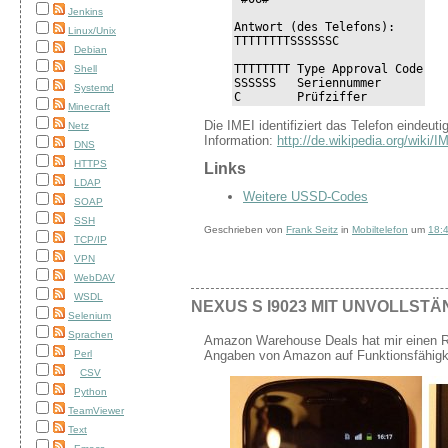
Jenkins
Antwort (des Telefons):

Linux/Unix
TTTTTTTTSSSSSSC

Debian
TTTTTTTT Type Approval Code

Shell
SSSSSS   Seriennummer

Systemd
C        Prüfziffer
Minecraft
Die IMEI identifiziert das Telefon eindeut
Netz
Information:
http://de.wikipedia.org/wiki/I
DNS
HTTPS
Links
LDAP
Weitere USSD-Codes
SOAP
SSH
Geschrieben von
Frank Seitz
in
Mobiltelefon
um
18:
TCP/IP
VPN
WebDAV
WSDL
NEXUS S I9023 MIT UNVOLLST
Selenium
Sprachen
Amazon Warehouse Deals hat mir einen R
Angaben von Amazon auf Funktionsfähigkei
Perl
CSV
Python
TeamViewer
Text