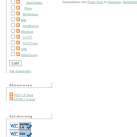
Geschrieben von
Frank Seitz
in
Hardware
,
Mobiltele
DataTables
Plotly
Mojolicious
Wiki
Confluence
Windows
PuTTY
PuTTYgen
XML
XRechnung
Alle Kategorien
Abonnieren
RSS 2.0 feed
ATOM 1.0 feed
Validierung