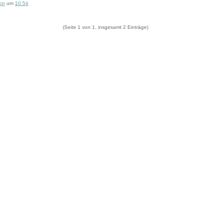
fon
um
10:54
(Seite 1 von 1, insgesamt 2 Einträge)