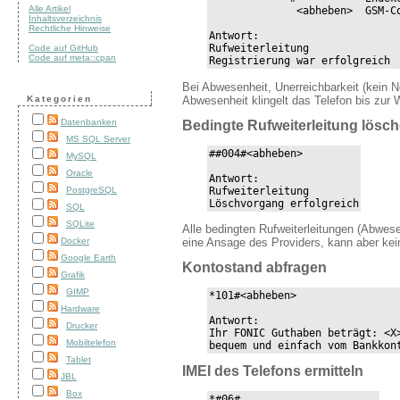
Alle Artikel
              <abheben>  GSM-Co
Inhaltsverzeichnis
Rechtliche Hinweise
Antwort:

Rufweiterleitung

Code auf GitHub
Code auf meta::cpan
Registrierung war erfolgreich
Bei Abwesenheit, Unerreichbarkeit (kein Ne
Abwesenheit klingelt das Telefon bis zur
Kategorien
Datenbanken
Bedingte Rufweiterleitung lösc
MS SQL Server
##004#<abheben>

MySQL
Oracle
Antwort:

Rufweiterleitung

PostgreSQL
Löschvorgang erfolgreich
SQL
SQLite
Alle bedingten Rufweiterleitungen (Abwese
eine Ansage des Providers, kann aber kein
Docker
Google Earth
Kontostand abfragen
Grafik
GIMP
*101#<abheben>

Hardware
Antwort:

Drucker
Ihr FONIC Guthaben beträgt: <X>
Mobiltelefon
bequem und einfach vom Bankkon
Tablet
IMEI des Telefons ermitteln
JBL
Box
*#06#
