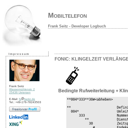
Mobiltelefon
Frank Seitz - Developer Logbuch
Impressum
FONIC: KLINGELZEIT VERLÄNG
Frank Seitz
Wassermühlenstr. 2
Bedingte Rufweiterleitung + Klin
25436 Uetersen
E-Mail:
fs
fseitz.de
**004*333**30#<abheben>

Tel.: +49-176-78243503
**                       Defini
  004*                   Umlei
      333                Numme
         **              Dienst
           30            Zeitsp
             #           Endeke