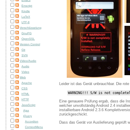
Emacs
Enscript
Kindle
LaTeX
UTF-8
Verschlüsselung
GnuPG
OpenSSL
Version Control
Git
SVN
Video/Audio
Audio
Video
Web
Apache
Leider ist das Gerät unbrauchbar. Die rot
CSS
WARNING!!! S/W is not complete
HTML
HTTP
Eine genauere Prüfung ergab, dass die In
JavaScript
welcher unvollständig Android 2.4 installie
installierbare Android 2.3.6 Komplettver
Ajax
zurückgeschickt.
jQuery
Accordion
Dass das Gerät vor Auslieferung geprüft w
ContextMenu