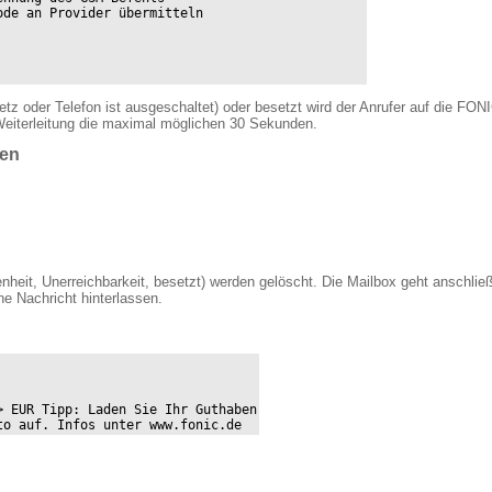
de an Provider übermitteln

tz oder Telefon ist ausgeschaltet) oder besetzt wird der Anrufer auf die FONI
 Weiterleitung die maximal möglichen 30 Sekunden.
hen
nheit, Unerreichbarkeit, besetzt) werden gelöscht. Die Mailbox geht anschließ
e Nachricht hinterlassen.
 EUR Tipp: Laden Sie Ihr Guthaben

to auf. Infos unter www.fonic.de