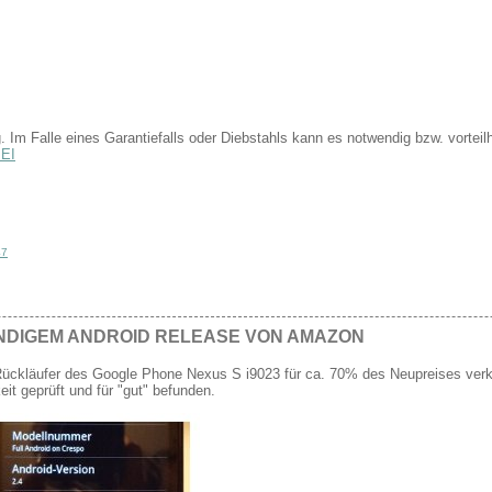
ig. Im Falle eines Garantiefalls oder Diebstahls kann es notwendig bzw. vortei
MEI
47
ÄNDIGEM ANDROID RELEASE VON AMAZON
ückläufer des Google Phone Nexus S i9023 für ca. 70% des Neupreises ver
t geprüft und für "gut" befunden.