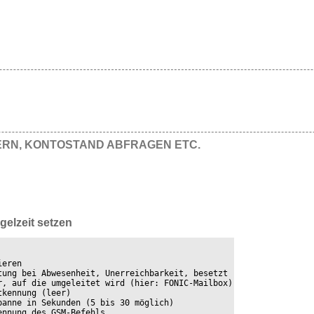
ERN, KONTOSTAND ABFRAGEN ETC.
gelzeit setzen
eren

tung bei Abwesenheit, Unerreichbarkeit, besetzt

r, auf die umgeleitet wird (hier: FONIC-Mailbox)

kennung (leer)

anne in Sekunden (5 bis 30 möglich)

nnung des GSM-Befehls
