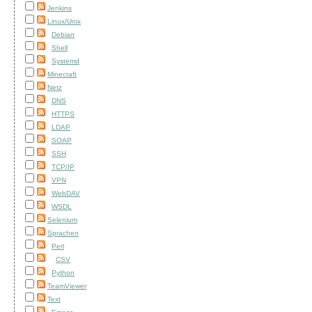
Jenkins
Linux/Unix
Debian
Shell
Systemd
Minecraft
Netz
DNS
HTTPS
LDAP
SOAP
SSH
TCP/IP
VPN
WebDAV
WSDL
Selenium
Sprachen
Perl
CSV
Python
TeamViewer
Text