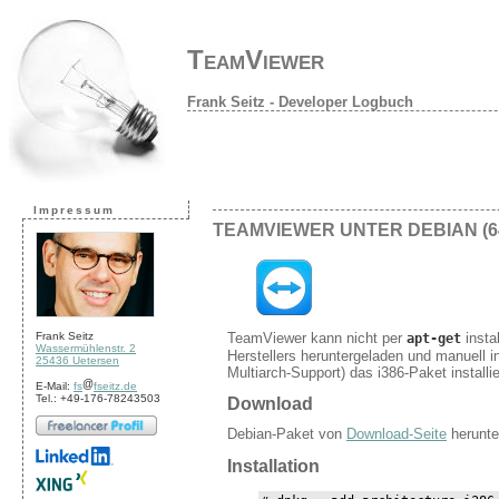
TeamViewer
Frank Seitz - Developer Logbuch
Impressum
TEAMVIEWER UNTER DEBIAN (6
TeamViewer kann nicht per
insta
Frank Seitz
apt-get
Wassermühlenstr. 2
Herstellers heruntergeladen und manuell i
25436 Uetersen
Multiarch-Support) das i386-Paket installi
E-Mail:
fs
fseitz.de
Tel.: +49-176-78243503
Download
Debian-Paket von
Download-Seite
herunte
Installation