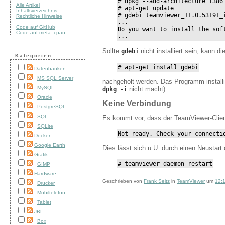
# dpkg --add-architecture i386

Alle Artikel
# apt-get update

Inhaltsverzeichnis
# gdebi teamviewer_11.0.53191_i
Rechtliche Hinweise
...

Code auf GitHub
Do you want to install the soft
Code auf meta::cpan
...
Sollte
nicht installiert sein, kann di
gdebi
Kategorien
# apt-get install gdebi
Datenbanken
MS SQL Server
nachgeholt werden. Das Programm installie
MySQL
nicht macht).
dpkg -i
Oracle
Keine Verbindung
PostgreSQL
SQL
Es kommt vor, dass der TeamViewer-Clien
SQLite
Not ready. Check your connecti
Docker
Google Earth
Dies lässt sich u.U. durch einen Neusta
Grafik
# teamviewer daemon restart
GIMP
Hardware
Geschrieben von
Frank Seitz
in
TeamViewer
um
12:
Drucker
Mobiltelefon
Tablet
JBL
Box