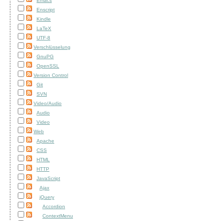
Emacs
Enscript
Kindle
LaTeX
UTF-8
Verschlüsselung
GnuPG
OpenSSL
Version Control
Git
SVN
Video/Audio
Audio
Video
Web
Apache
CSS
HTML
HTTP
JavaScript
Ajax
jQuery
Accordion
ContextMenu