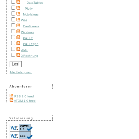
DataTables
Plotly
Mojolicious
Wiki
Confluence
Windows
PuTTY
PuTTYgen
XML
XRechnung
Alle Kategorien
Abonnieren
RSS 2.0 feed
ATOM 1.0 feed
Validierung