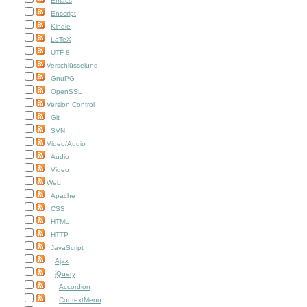
Emacs
Enscript
Kindle
LaTeX
UTF-8
Verschlüsselung
GnuPG
OpenSSL
Version Control
Git
SVN
Video/Audio
Audio
Video
Web
Apache
CSS
HTML
HTTP
JavaScript
Ajax
jQuery
Accordion
ContextMenu