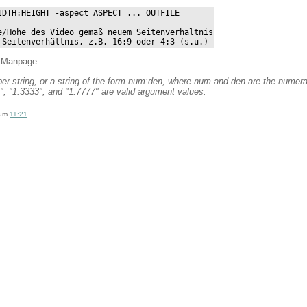
DTH:HEIGHT -aspect ASPECT ... OUTFILE

e/Höhe des Video gemäß neuem Seitenverhältnis

 Seitenverhältnis, z.B. 16:9 oder 4:3 (s.u.)
) Manpage:
r string, or a string of the form num:den, where num and den are the numera
9", "1.3333", and "1.7777" are valid argument values.
um
11:21