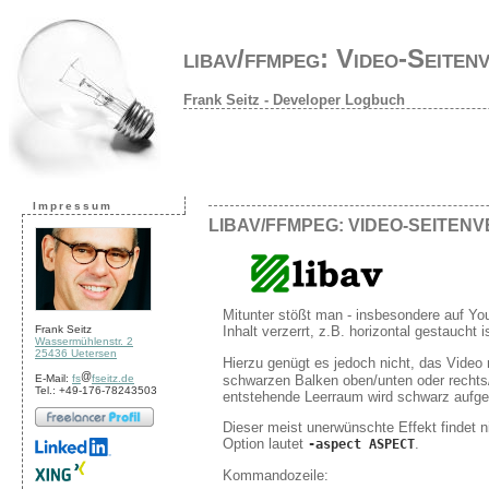
libav/ffmpeg: Video-Seiten
Frank Seitz - Developer Logbuch
Impressum
LIBAV/FFMPEG: VIDEO-SEITEN
Mitunter stößt man - insbesondere auf Yo
Inhalt verzerrt, z.B. horizontal gestaucht i
Frank Seitz
Wassermühlenstr. 2
25436 Uetersen
Hierzu genügt es jedoch nicht, das Video
schwarzen Balken oben/unten oder rechts/l
E-Mail:
fs
fseitz.de
Tel.: +49-176-78243503
entstehende Leerraum wird schwarz aufgef
Dieser meist unerwünschte Effekt findet ni
Option lautet
.
-aspect ASPECT
Kommandozeile: