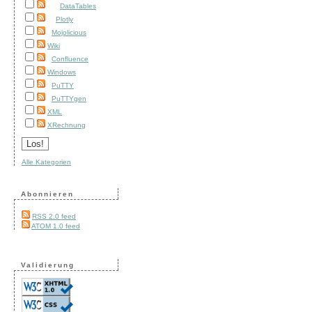
DataTables
Plotly
Mojolicious
Wiki
Confluence
Windows
PuTTY
PuTTYgen
XML
XRechnung
Alle Kategorien
Abonnieren
RSS 2.0 feed
ATOM 1.0 feed
Validierung