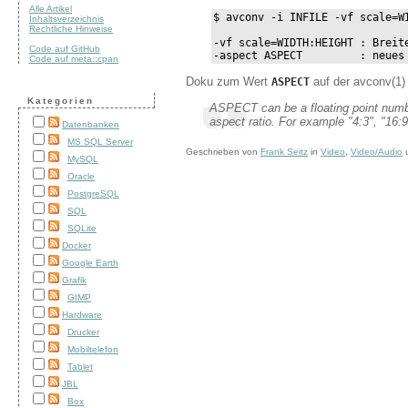
Alle Artikel
$ avconv -i INFILE -vf scale=WI
Inhaltsverzeichnis
Rechtliche Hinweise
-vf scale=WIDTH:HEIGHT : Breit
Code auf GitHub
-aspect ASPECT         : neues
Code auf meta::cpan
Doku zum Wert
auf der avconv(1
ASPECT
Kategorien
ASPECT can be a floating point numbe
aspect ratio. For example "4:3", "16:
Datenbanken
MS SQL Server
Geschrieben von
Frank Seitz
in
Video
,
Video/Audio
MySQL
Oracle
PostgreSQL
SQL
SQLite
Docker
Google Earth
Grafik
GIMP
Hardware
Drucker
Mobiltelefon
Tablet
JBL
Box