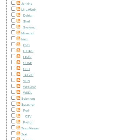
Jenkins
Linux/Unix
Debian
Shell
Systemd
Minecraft
Netz
DNS
HTTPS
LDAP
SOAP
SSH
TCP/IP
VPN
WebDAV
WSDL
Selenium
Sprachen
Perl
CSV
Python
TeamViewer
Text