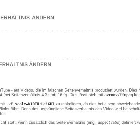
verhältnis ändern
VERHÄLTNIS ÄNDERN
uTube - auf Videos, die im falschen Seitenverhältnis produziert wurden. Dies
st (bei Seitenverhältnis 4:3 statt 16:9). Dies lässt sich mit
korr
avconv/ffmpeg
 mit
zu reskalieren, da dies bei einem abweichend
-vf scale=WIDTH:HeiGHT
inks führt. Denn das ursprüngliche Seitenverhältnis des Video wird beibehalt
üllt.
cht statt, wenn zusätzlich das Seitenverhältnis (engl.
aspect ratio
) definiert