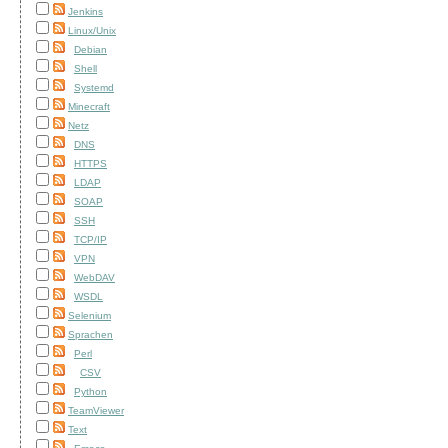
Jenkins
Linux/Unix
Debian
Shell
Systemd
Minecraft
Netz
DNS
HTTPS
LDAP
SOAP
SSH
TCP/IP
VPN
WebDAV
WSDL
Selenium
Sprachen
Perl
CSV
Python
TeamViewer
Text