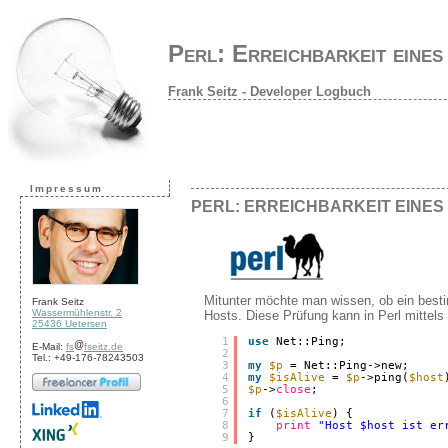
Perl: Erreichbarkeit eines
Frank Seitz - Developer Logbuch
Impressum
PERL: ERREICHBARKEIT EINES
Mitunter möchte man wissen, ob ein besti
Frank Seitz
Wassermühlenstr. 2
Hosts. Diese Prüfung kann in Perl mittel
25436 Uetersen
1
use
Net::Ping;
E-Mail:
fs
fseitz.de
2
Tel.: +49-176-78243503
3
my
$p
= Net::Ping->new;
4
my
$isAlive
= 
$p
->ping(
$host
5
$p
->
close
;
6
7
if
(
$isAlive
) {
8
print
"Host $host ist er
9
}