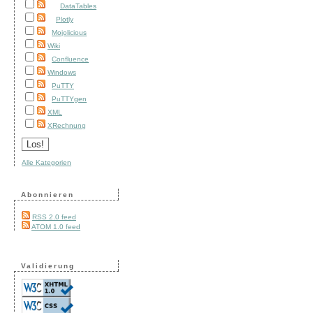
DataTables
Plotly
Mojolicious
Wiki
Confluence
Windows
PuTTY
PuTTYgen
XML
XRechnung
Alle Kategorien
Abonnieren
RSS 2.0 feed
ATOM 1.0 feed
Validierung