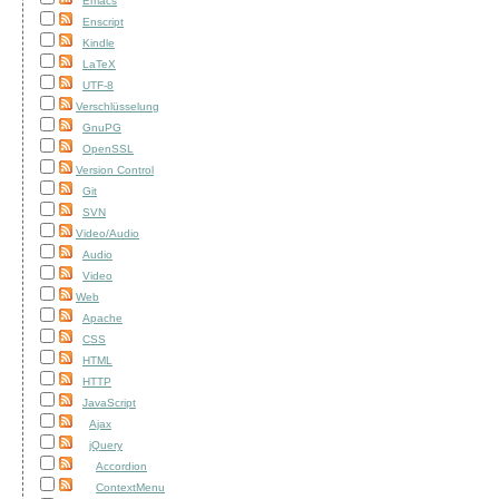
Emacs
Enscript
Kindle
LaTeX
UTF-8
Verschlüsselung
GnuPG
OpenSSL
Version Control
Git
SVN
Video/Audio
Audio
Video
Web
Apache
CSS
HTML
HTTP
JavaScript
Ajax
jQuery
Accordion
ContextMenu