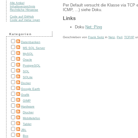
Alle Artikel
Per Default versucht die Klasse via TCP 
Inhaltsverzeichnis
ICMP, ...) siehe Doku.
Rechtliche Hinweise
Code auf GitHub
Links
Code auf meta::cpan
Doku
Net::Ping
Kategorien
Geschrieben von
Frank Seitz
in
Netz
,
Perl
,
TCP/IP
u
Datenbanken
MS SQL Server
MySQL
Oracle
PostgreSQL
SQL
SQLite
Docker
Google Earth
Grafik
GIMP
Hardware
Drucker
Mobiltelefon
Tablet
JBL
Box