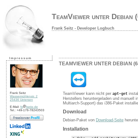
TeamViewer unter Debian (6
Frank Seitz - Developer Logbuch
Impressum
TEAMVIEWER UNTER DEBIAN (6
TeamViewer kann nicht per
insta
Frank Seitz
apt-get
Wassermühlenstr. 2
Herstellers heruntergeladen und manuell i
25436 Uetersen
Multiarch-Support) das i386-Paket installi
E-Mail:
fs
fseitz.de
Tel.: +49-176-78243503
Download
Debian-Paket von
Download-Seite
herunte
Installation