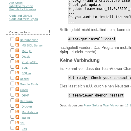
# dpkg --add-architecture i386

Alle Artikel
# apt-get update

Inhaltsverzeichnis
# gdebi teamviewer_11.0.53191_i
Rechtliche Hinweise
...

Code auf GitHub
Do you want to install the soft
Code auf meta::cpan
...
Sollte
nicht installiert sein, kann di
gdebi
Kategorien
# apt-get install gdebi
Datenbanken
MS SQL Server
nachgeholt werden. Das Programm installie
MySQL
nicht macht).
dpkg -i
Oracle
Keine Verbindung
PostgreSQL
SQL
Es kommt vor, dass der TeamViewer-Clien
SQLite
Not ready. Check your connecti
Docker
Google Earth
Dies lässt sich u.U. durch einen Neusta
Grafik
# teamviewer daemon restart
GIMP
Hardware
Geschrieben von
Frank Seitz
in
TeamViewer
um
12:
Drucker
Mobiltelefon
Tablet
JBL
Box