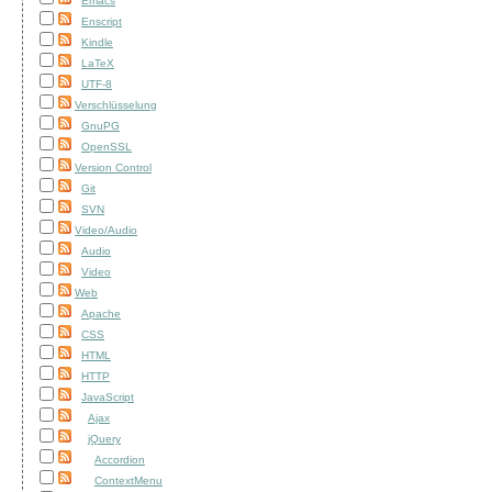
Emacs
Enscript
Kindle
LaTeX
UTF-8
Verschlüsselung
GnuPG
OpenSSL
Version Control
Git
SVN
Video/Audio
Audio
Video
Web
Apache
CSS
HTML
HTTP
JavaScript
Ajax
jQuery
Accordion
ContextMenu