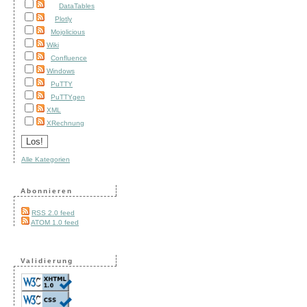
DataTables
Plotly
Mojolicious
Wiki
Confluence
Windows
PuTTY
PuTTYgen
XML
XRechnung
Alle Kategorien
Abonnieren
RSS 2.0 feed
ATOM 1.0 feed
Validierung