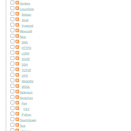
Jenkins
Linux/Unix
Debian
Shell
Systemd
Minecraft
Netz
DNS
HTTPS
LDAP
SOAP
SSH
TCP/IP
VPN
WebDAV
WSDL
Selenium
Sprachen
Perl
CSV
Python
TeamViewer
Text