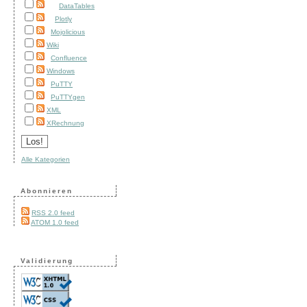
DataTables
Plotly
Mojolicious
Wiki
Confluence
Windows
PuTTY
PuTTYgen
XML
XRechnung
Alle Kategorien
Abonnieren
RSS 2.0 feed
ATOM 1.0 feed
Validierung