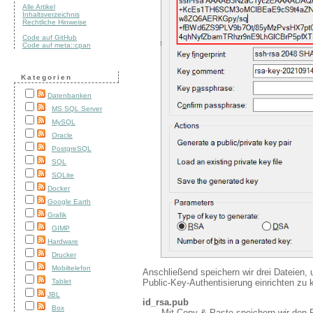
Alle Artikel
Inhaltsverzeichnis
Rechtliche Hinweise
Code auf GitHub
Code auf meta::cpan
Kategorien
Datenbanken
MS SQL Server
MySQL
Oracle
PostgreSQL
SQL
SQLite
Docker
Google Earth
Grafik
GIMP
Hardware
Drucker
Mobiltelefon
Anschließend speichern wir drei Dateien
Public-Key-Authentisierung einrichten zu 
Tablet
JBL
id_rsa.pub
Box
Mit Copy & Paste speichern wir den P