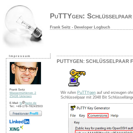
PuTTYgen: Schlüsselpaar 
Frank Seitz - Developer Logbuch
Impressum
PUTTYGEN: SCHLÜSSELPAAR F
Frank Seitz
Wir rufen
PuTTYgen
auf und erzeugen ohn
Wassermühlenstr. 2
25436 Uetersen
Schlüsselpaar mit 2048 Bit Schlüsselläng
E-Mail:
fs
fseitz.de
Tel.: +49-176-78243503