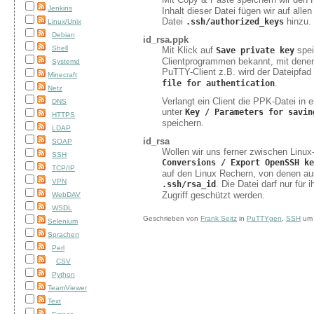
Jenkins
Inhalt dieser Datei fügen wir auf all
Datei
hinzu.
.ssh/authorized_keys
Linux/Unix
Debian
id_rsa.ppk
Shell
Mit Klick auf
spei
Save private key
Clientprogrammen bekannt, mit denen 
Systemd
PuTTY-Client z.B. wird der Dateipfad 
Minecraft
.
file for authentication
Netz
Verlangt ein Client die PPK-Datei in 
DNS
unter
Key / Parameters for savin
HTTPS
speichern.
LDAP
id_rsa
SOAP
Wollen wir uns ferner zwischen Linux
SSH
Conversions / Export OpenSSH ke
TCP/IP
auf den Linux Rechern, von denen aus
VPN
. Die Datei darf nur fü
.ssh/rsa_id
Zugriff geschützt werden.
WebDAV
WSDL
Geschrieben von
Frank Seitz
in
PuTTYgen
,
SSH
u
Selenium
Sprachen
Perl
CSV
Python
TeamViewer
Text