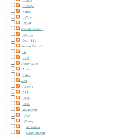
Emacs
Enscript
Kindle
LaTeX
UTF-8
Verschlüsselung
GnuPG
OpenSSL
Version Control
Git
SVN
Video/Audio
Audio
Video
Web
Apache
CSS
HTML
HTTP
JavaScript
Ajax
jQuery
Accordion
ContextMenu