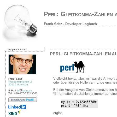
Perl: Gleitkomma-Zahlen a
Frank Seitz - Developer Logbuch
Impressum
PERL: GLEITKOMMA-ZAHLEN AU
Vielleicht trivial, aber mir war die Antwo
Frank Seitz
Wassermühlenstr. 2
oder überflüssige Nullen am Ende ersche
25436 Uetersen
Bei der Ausgabe von Gleitkommazahlen hab
E-Mail:
fs
fseitz.de
%f formatiert die Zahlen ja immer auf eine 
Tel.: +49-176-78243503
my $x = 0.123456789;

printf "%f",$x;
ergibt