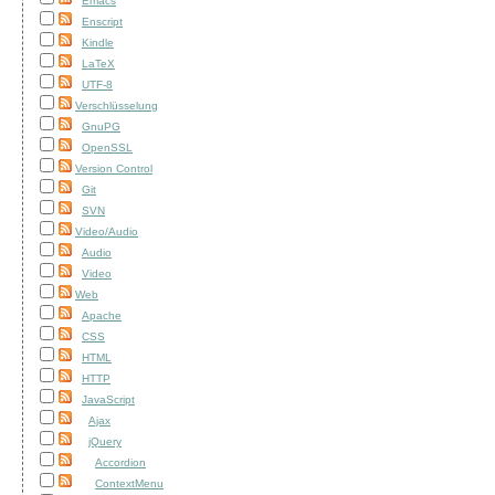
Emacs
Enscript
Kindle
LaTeX
UTF-8
Verschlüsselung
GnuPG
OpenSSL
Version Control
Git
SVN
Video/Audio
Audio
Video
Web
Apache
CSS
HTML
HTTP
JavaScript
Ajax
jQuery
Accordion
ContextMenu