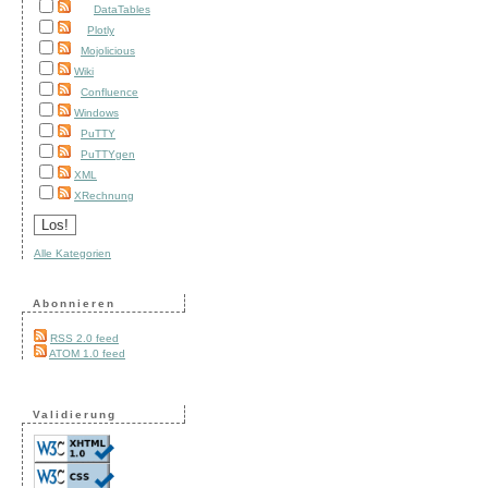
DataTables
Plotly
Mojolicious
Wiki
Confluence
Windows
PuTTY
PuTTYgen
XML
XRechnung
Alle Kategorien
Abonnieren
RSS 2.0 feed
ATOM 1.0 feed
Validierung