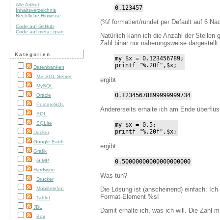
Alle Artikel
0.123457
Inhaltsverzeichnis
Rechtliche Hinweise
(%f formatiert/rundet per Default auf 6 N
Code auf GitHub
Code auf meta::cpan
Natürlich kann ich die Anzahl der Stellen
Zahl binär nur näherungsweise dargestellt
Kategorien
my $x = 0.123456789;

printf "%.20f",$x;
Datenbanken
MS SQL Server
ergibt
MySQL
0.12345678899999999734
Oracle
PostgreSQL
Andererseits erhalte ich am Ende überflüs
SQL
SQLite
my $x = 0.5;

printf "%.20f",$x;
Docker
Google Earth
ergibt
Grafik
GIMP
0.50000000000000000000
Hardware
Was tun?
Drucker
Die Lösung ist (anscheinend) einfach: Ich g
Mobiltelefon
Format-Element %s!
Tablet
JBL
Damit erhalte ich, was ich will. Die Zahl m
Box