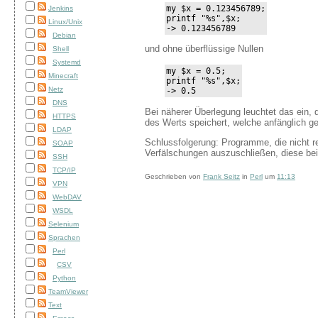
my $x = 0.123456789;

Jenkins
printf "%s",$x;

Linux/Unix
-> 0.123456789
Debian
und ohne überflüssige Nullen
Shell
Systemd
my $x = 0.5;

Minecraft
printf "%s",$x;

Netz
-> 0.5
DNS
Bei näherer Überlegung leuchtet das ein, 
HTTPS
des Werts speichert, welche anfänglich ge
LDAP
Schlussfolgerung: Programme, die nicht 
SOAP
Verfälschungen auszuschließen, diese bei
SSH
TCP/IP
Geschrieben von
Frank Seitz
in
Perl
um
11:13
VPN
WebDAV
WSDL
Selenium
Sprachen
Perl
CSV
Python
TeamViewer
Text