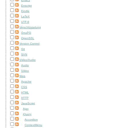
Emacs
Enscript
Kindle
LaTeX
UTF-8
Verschlüsselung
GnuPG
OpenSSL
Version Control
Git
SVN
Video/Audio
Audio
Video
Web
Apache
CSS
HTML
HTTP
JavaScript
Ajax
jQuery
Accordion
ContextMenu