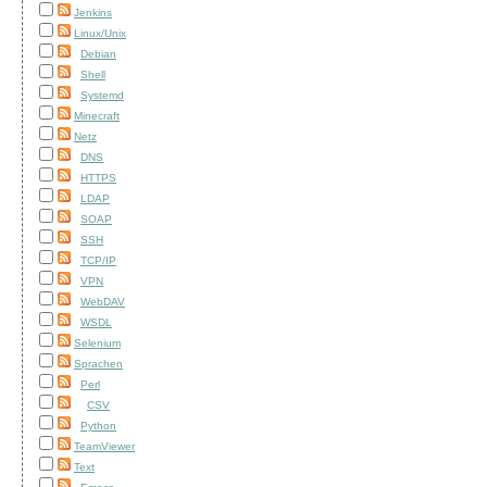
Jenkins
Linux/Unix
Debian
Shell
Systemd
Minecraft
Netz
DNS
HTTPS
LDAP
SOAP
SSH
TCP/IP
VPN
WebDAV
WSDL
Selenium
Sprachen
Perl
CSV
Python
TeamViewer
Text