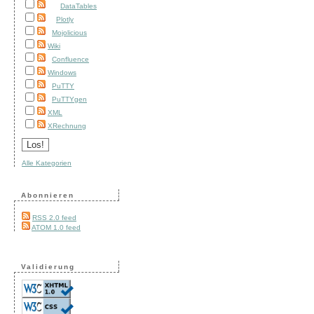
DataTables
Plotly
Mojolicious
Wiki
Confluence
Windows
PuTTY
PuTTYgen
XML
XRechnung
Alle Kategorien
Abonnieren
RSS 2.0 feed
ATOM 1.0 feed
Validierung