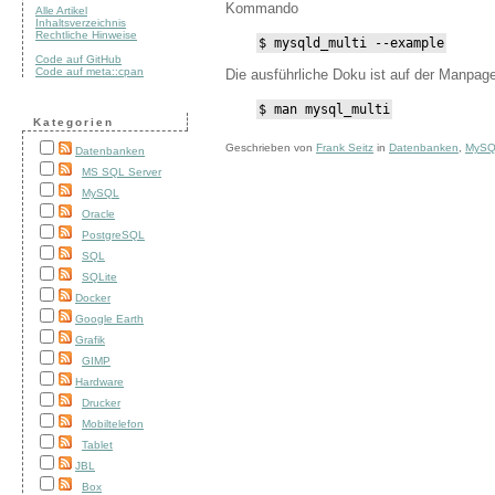
Kommando
Alle Artikel
Inhaltsverzeichnis
Rechtliche Hinweise
$ mysqld_multi --example
Code auf GitHub
Code auf meta::cpan
Die ausführliche Doku ist auf der Manpage
$ man mysql_multi
Kategorien
Geschrieben von
Frank Seitz
in
Datenbanken
,
MyS
Datenbanken
MS SQL Server
MySQL
Oracle
PostgreSQL
SQL
SQLite
Docker
Google Earth
Grafik
GIMP
Hardware
Drucker
Mobiltelefon
Tablet
JBL
Box