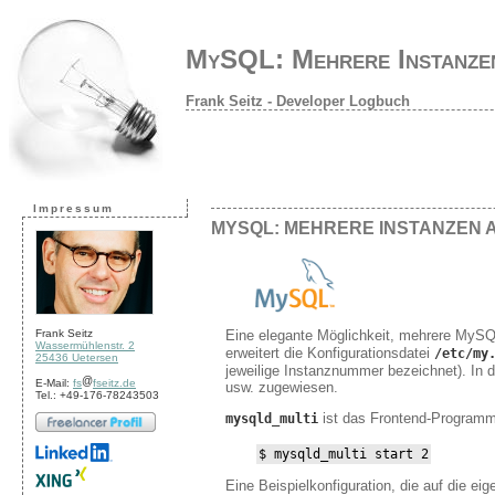
MySQL: Mehrere Instanzen
Frank Seitz - Developer Logbuch
Impressum
MYSQL: MEHRERE INSTANZEN 
Eine elegante Möglichkeit, mehrere MySQ
Frank Seitz
Wassermühlenstr. 2
erweitert die Konfigurationsdatei
/etc/my
25436 Uetersen
jeweilige Instanznummer bezeichnet). In d
E-Mail:
fs
fseitz.de
usw. zugewiesen.
Tel.: +49-176-78243503
ist das Frontend-Programm 
mysqld_multi
$ mysqld_multi start 2
Eine Beispielkonfiguration, die auf die e